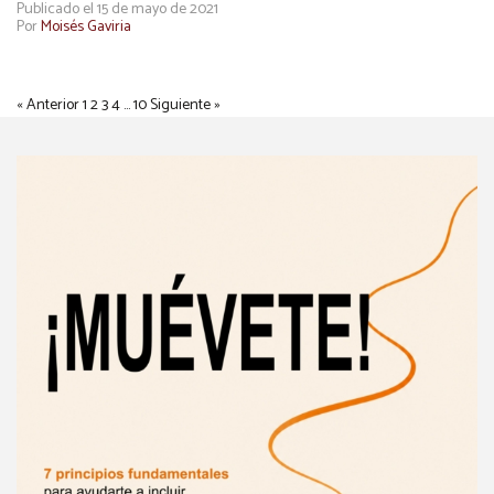
Publicado el 15 de mayo de 2021
Por
Moisés Gaviria
« Anterior
1
2
3
4
…
10
Siguiente »