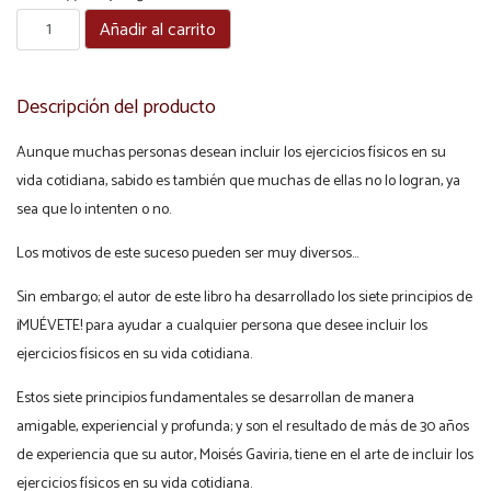
¡MUÉVETE!
Añadir al carrito
(libro
digital
Descripción del producto
en
formato
Aunque muchas personas desean incluir los ejercicios físicos en su
PDF)
vida cotidiana, sabido es también que muchas de ellas no lo logran, ya
cantidad
sea que lo intenten o no.
Los motivos de este suceso pueden ser muy diversos…
Sin embargo; el autor de este libro ha desarrollado los siete principios de
¡MUÉVETE! para ayudar a cualquier persona que desee incluir los
ejercicios físicos en su vida cotidiana.
Estos siete principios fundamentales se desarrollan de manera
amigable, experiencial y profunda; y son el resultado de más de 30 años
de experiencia que su autor, Moisés Gaviria, tiene en el arte de incluir los
ejercicios físicos en su vida cotidiana.