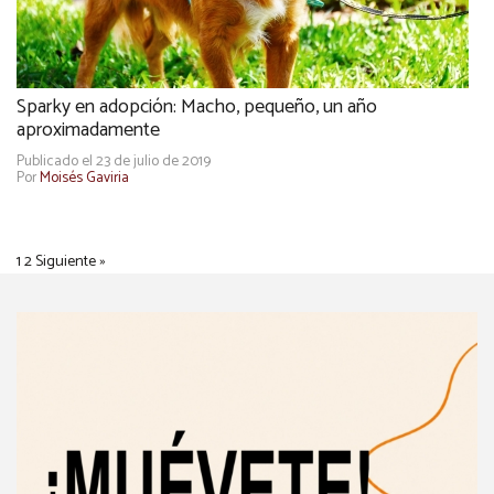
Sparky en adopción: Macho, pequeño, un año
aproximadamente
Publicado el 23 de julio de 2019
Por
Moisés Gaviria
1
2
Siguiente »