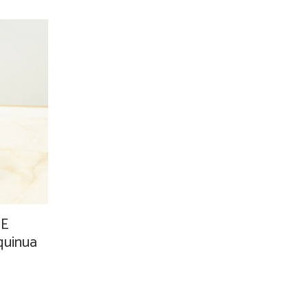
E
uinua